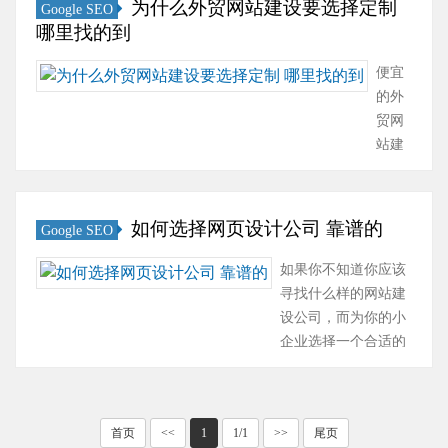
为什么外贸网站建设要选择定制
Google SEO
色横幅中的文
哪里找的到
本。对于很多
访问者来说，
便宜
这个标题并不
的外
在乎，但是搜
贸网
索引擎非常看
站建
重它。因为是
设公
用来判断网站
司报
主题内容的，
价简
如何选择网页设计公司 靠谱的
Google SEO
所以这部分要
单，
做好。 这一阶
内容
如果你不知道你应该
段称为页面优
建设
寻找什么样的网站建
化，是对页面
方面
设公司，而为你的小
的装饰性因
也是
企业选择一个合适的
素，如网站···
很随
设计师又很难。 这里
意。
有一个简单的指南，
以网
你可以使用这个指南
站设
首页
<<
1
1/1
>>
尾页
找到合适的建站公