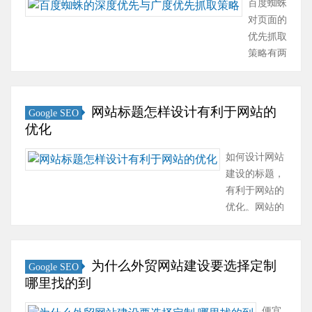
百度蜘蛛
个···
对页面的
优先抓取
策略有两
种：深度
优先抓取
策略：深
网站标题怎样设计有利于网站的
Google SEO
度优先这
优化
个概念的
话，学计
如何设计网站
算机的应
建设的标题，
该很好理
有利于网站的
解，这里
优化。网站的
简单介绍
标题是当网站
一下，比
打开时出现在
如说我去
浏览器顶部蓝
为什么外贸网站建设要选择定制
Google SEO
你家提
色横幅中的文
哪里找的到
亲，进门
本。对于很多
肯定要先
访问者来说，
便宜