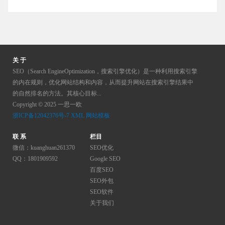
导
的
系
···
互
做
页
上，
联
出
面
公
网
相
或
司
的
应
内
应
普
关 于
的
容
向
及，
SEO（Search EngineOptimization，搜索引擎优化）是一种利用搜索引擎
举
有
外
的内在规则，优化网站结构和内容，从而提升网站在搜索引擎结果中
移
动，
一
宣
的自然排名的方法。其核心目标...
动
或
些
扬
Copyright © 2025 一思一欧
端
是
问
公
浙ICP备12042376号-7
XML
网站模板
搜
成
题，
司
索
为
那
联 系
栏目
的
流
网
微信：kuanghuan261370
SEO优化
么
一
量
站
QQ：1801909592
Google SEO
怎
些
已
的
百度SEO
么
文
占
SEO外包
忠
去
化
据
SEO软件
实
规
艺
关于我们
主
用
避
术、
导
户
出
公