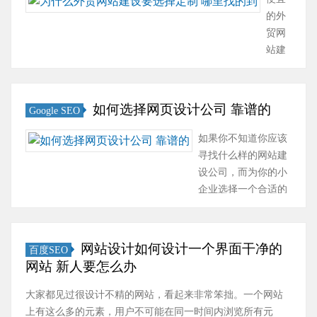
打招呼，
这个标题并不
的外
是不是？
在乎，但是搜
贸网
就是我先
索引擎非常看
站建
跟你爷爷
重它。因为是
设公
打招呼，
用来判断网站
司报
再跟你爸
主题内容的，
价简
如何选择网页设计公司 靠谱的
Google SEO
打招呼，
所以这部分要
单，
再跟你打
做好。 这一阶
内容
如果你不知道你应该
招呼，然
段称为页面优
建设
寻找什么样的网站建
后再跟你
化，是对页面
方面
设公司，而为你的小
兄弟姐妹
的装饰性因
也是
企业选择一个合适的
打招呼，
素，如网站···
很随
设计师又很难。 这里
然后再跟
意。
有一个简单的指南，
你妈打
以网
你可以使用这个指南
···
网站设计如何设计一个界面干净的
百度SEO
站设
找到合适的建站公
网站 新人要怎么办
计为
司，确保你提出正确
例，
的问题，并做出一个
大家都见过很设计不精的网站，看起来非常笨拙。一个网站
大部
有效的决定。本文谈
上有这么多的元素，用户不可能在同一时间内浏览所有元