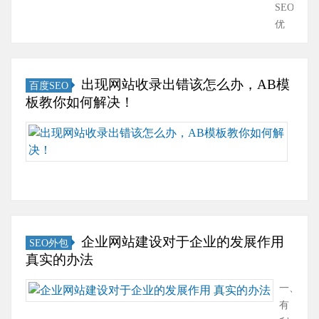
查询关
SEO
的网
键词密
优
站建
度我们
化
设不
可以利
属
大有
用站长
于
力。
出现网站收录出错该怎么办，AB模
百度SEO
工具来
网
这是
板教你如何解决！
查询关
络
为什
键词密
营
么
当
度，其
销
呢？
我
中包括
的
1、网
们
首页、
一
站设
在
栏目
部
计水
进
页、内
分，
平不
行
容页
而
行很
网
企业网站建设对于企业的发展作用
SEO外包
等。关
网
多做
站
真实的办法
键词密
络
外贸
维
度作用
营
的企
护
一、
关键词
销
业客
时，
有
密度不
的
户选
可