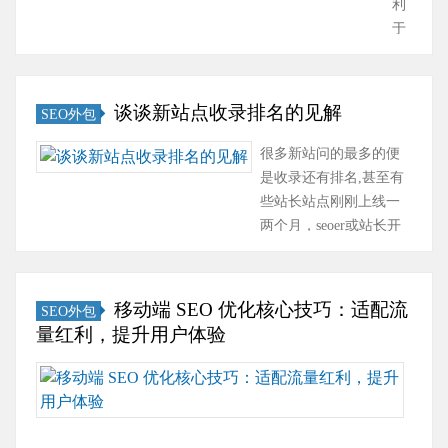
利
要过
目
择速
能
于
高，更
的
成模
出
宣
不可以
在
板只
现
扬
堆砌。
于
看到
网
企
密度太
谈谈新站点收录排名的见解
SEO外包
将
低价
站
业
高可能
网
的惊
收
形
很多新站问的最多的便
被搜索
站
喜，
录
象
是收录还有排名,甚至有
引擎认
的
却看
出
在
些站长站点刚刚上线一
为作
访
不到
错
公
两个月，seoer或站长开
弊，很
问
低···
的
司
始追求排名和收录。一
容易受
者
情
的
个新站点，刚上线仅提
到惩
按
况，
一
交了（非验证站点链接
罚，轻
照
移动端 SEO 优化核心技巧：适配流
SEO外包
这
些
提交：
则降权
网
量红利，提升用户体验
可
信
ziyuan.baidu.com/linksubmit/u
重则···
站
能
息
从百度蜘蛛第一次爬取
随
主
是
服
网站开始计算站点时
着
的
网
务
长。关于站点很多新站
移
引
页
体
上线几周或是几个月，
动