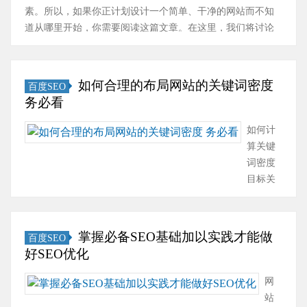
分都
谈如何选择网页设计
素。所以，如果你正计划设计一个简单、干净的网站而不知
是直
公司。1、找到一家
道从哪里开始，你需要阅读这篇文章。在这里，我们将讨论
接套
网站设计公司。 最简
如何我们可以使一个网站界面看起来清洁但又不乏味。1、简
用公
单的方法是···
单···
司的
如何合理的布局网站的关键词密度
百度SEO
速成
务必看
模
板。
如何计
然而
算关键
很多
词密度
时
目标关
候，
键词的
速成
字符长
的网
度*出现
站对
掌握必备SEO基础加以实践才能做
百度SEO
次数/页
于网
好SEO优化
面文字
站实
总字符
网
现营
数如何
站
销型